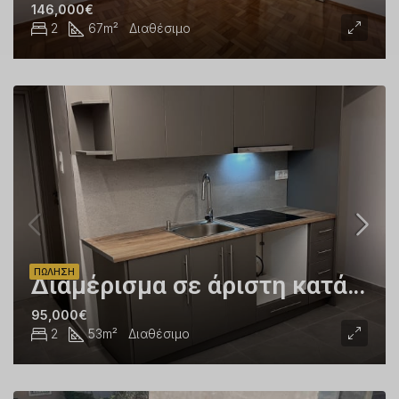
146,000€
2
67
m²
Διαθέσιμο
ΠΏΛΗΣΗ
Διαμέρισμα σε άριστη κατάσταση στη Φωκίωνος Νέγρη
95,000€
2
53
m²
Διαθέσιμο