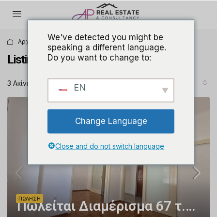
We've detected you might be
Αρχική σελίδα
Listing v3 – With Sidebar
speaking a different language.
Do you want to change to:
Listing v3 – With Sidebar
Ταξινόμηση:
Προεπιλεγμένη σειρά
3 Ακίνητα
EN
Change Language
Close and do not switch language
ΠΏΛΗΣΗ
Πωλείται Διαμέρισμα 67 τ.μ. – Πλατεία Κυψέλης, 3ος Όροφος