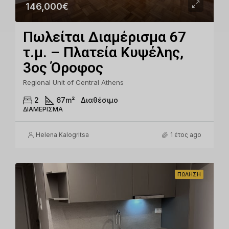
146,000€
Πωλείται Διαμέρισμα 67
τ.μ. – Πλατεία Κυψέλης,
3ος Όροφος
Regional Unit of Central Athens
2
67
m²
Διαθέσιμο
ΔΙΑΜΈΡΙΣΜΑ
Helena Kalogritsa
1 έτος ago
ΠΏΛΗΣΗ