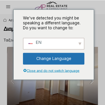
We've detected you might be
Αρχική σελίδα
Κατοικία
Διαμέρισμα
speaking a different language.
Do you want to change to:
Διαμέρισμα
Ταξινόμηση:
Προεπιλεγμένη σειρά
2 Ακίνητα
EN
ΠΏΛΗΣΗ
Change Language
Close and do not switch language